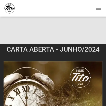
A
L
T
E
R
N
A
R
CARTA ABERTA - JUNHO/2024
N
A
V
E
G
A
Ç
Ã
O